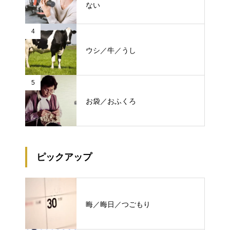
ない
4
ウシ／牛／うし
5
お袋／おふくろ
ピックアップ
晦／晦日／つごもり