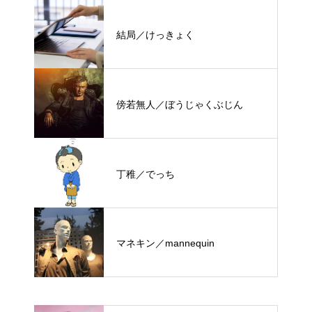
結局／けっきょく
傍若無人／ぼうじゃくぶじん
丁稚／でっち
マネキン／mannequin