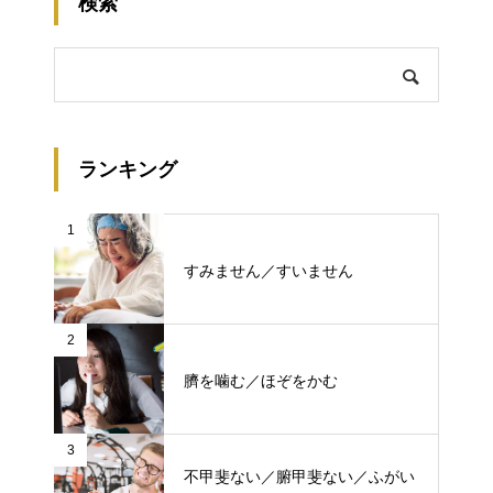
検索
ランキング
1
すみません／すいません
2
臍を噛む／ほぞをかむ
3
不甲斐ない／腑甲斐ない／ふがい