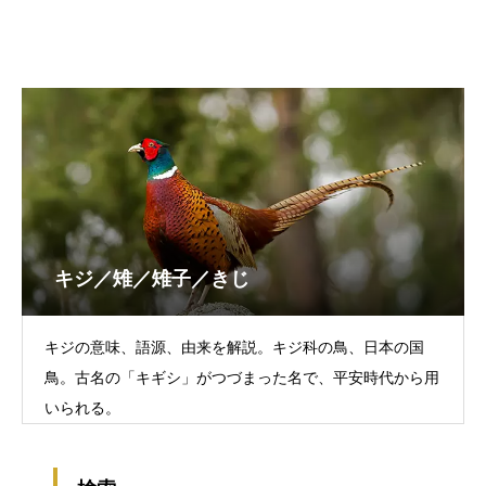
キジ／雉／雉子／きじ
キジの意味、語源、由来を解説。キジ科の鳥、日本の国
鳥。古名の「キギシ」がつづまった名で、平安時代から用
いられる。