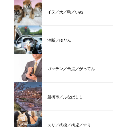
イヌ／犬／狗／いぬ
油断／ゆだん
ガッテン／合点／がってん
船橋市／ふなばしし
スリ／掏摸／掏児／すり