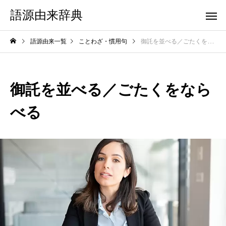
語源由来辞典
語源由来一覧
ことわざ・慣用句
御託を並べる／ごたくをならべる
御託を並べる／ごたくをなら
べる