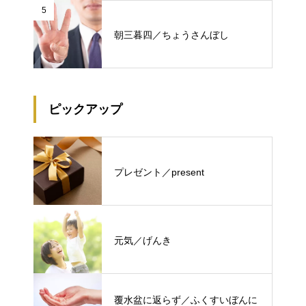
5
朝三暮四／ちょうさんぼし
ピックアップ
プレゼント／present
元気／げんき
覆水盆に返らず／ふくすいぼんに