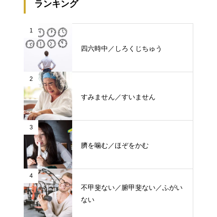
ランキング
1
四六時中／しろくじちゅう
2
すみません／すいません
3
臍を噛む／ほぞをかむ
4
不甲斐ない／腑甲斐ない／ふがい
ない