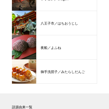
八王子市／はちおうじし
夜船／よふね
御手洗団子／みたらしだんご
語源由来一覧