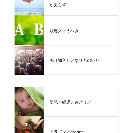
かえらず
双璧／そうへき
鳴り物入り／なりものいり
嬰児／緑児／みどりご
ドラゴン／dragon