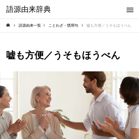
語源由来辞典
語源由来一覧
ことわざ・慣用句
嘘も方便／うそもほうべん
嘘も方便／うそもほうべん