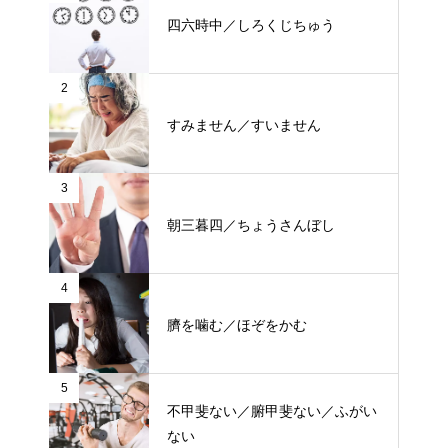
四六時中／しろくじちゅう
2
すみません／すいません
3
朝三暮四／ちょうさんぼし
4
臍を噛む／ほぞをかむ
5
不甲斐ない／腑甲斐ない／ふがい
ない