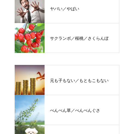
ヤバい／やばい
サクランボ／桜桃／さくらんぼ
元も子もない／もともこもない
ぺんぺん草／ぺんぺんぐさ