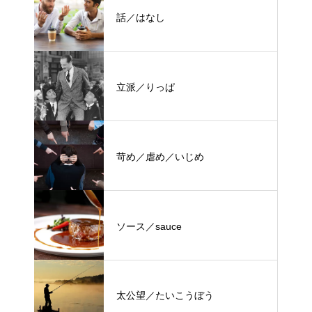
話／はなし
立派／りっぱ
苛め／虐め／いじめ
ソース／sauce
太公望／たいこうぼう