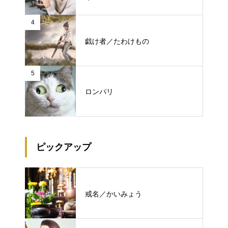
4
戯け者／たわけもの
5
ロンパリ
ピックアップ
戒名／かいみょう