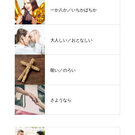
一か八か／いちかばちか
大人しい／おとなしい
呪い／のろい
さようなら