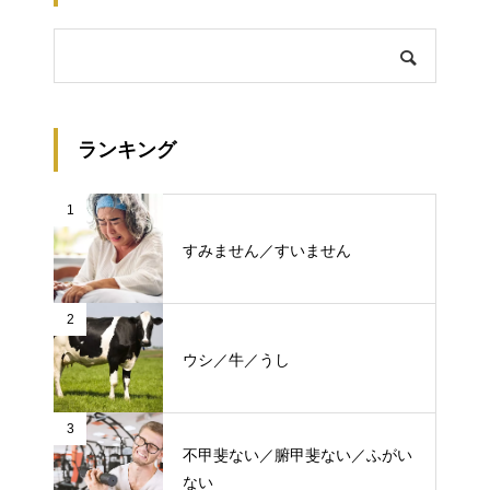
ランキング
1
すみません／すいません
2
ウシ／牛／うし
3
不甲斐ない／腑甲斐ない／ふがい
ない