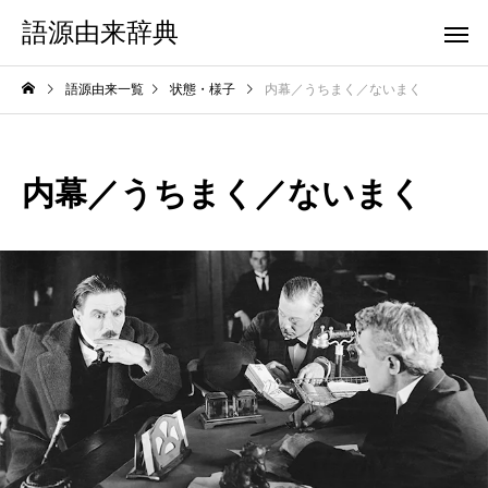
語源由来辞典
語源由来一覧
状態・様子
内幕／うちまく／ないまく
内幕／うちまく／ないまく