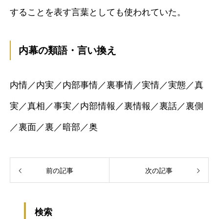
することを表す言葉としても使われていた。
内幕の類語・言い換え
内情／内実／内部事情／裏事情／実情／実態／真
実／真相／事実／内部情報／裏情報／裏話／裏側
／裏面／裏／暗部／奥
前の記事
次の記事
検索