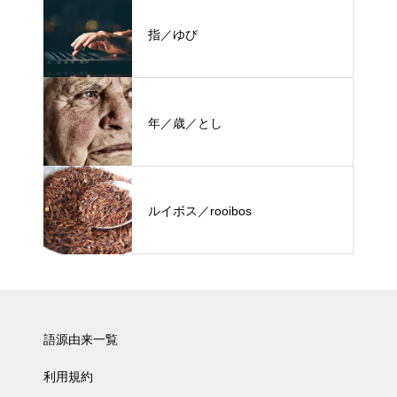
指／ゆび
年／歳／とし
ルイボス／rooibos
語源由来一覧
利用規約