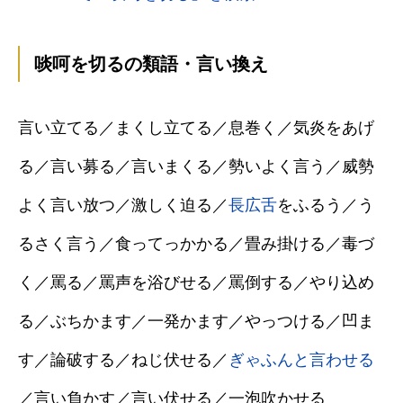
啖呵を切るの類語・言い換え
言い立てる／まくし立てる／息巻く／気炎をあげ
る／言い募る／言いまくる／勢いよく言う／威勢
よく言い放つ／激しく迫る／
長広舌
をふるう／う
るさく言う／食ってっかかる／畳み掛ける／毒づ
く／罵る／罵声を浴びせる／罵倒する／やり込め
る／ぶちかます／一発かます／やっつける／凹ま
す／論破する／ねじ伏せる／
ぎゃふんと言わせる
／言い負かす／言い伏せる／一泡吹かせる