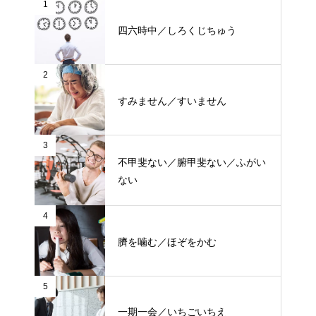
1
四六時中／しろくじちゅう
2
すみません／すいません
3
不甲斐ない／腑甲斐ない／ふがい
ない
4
臍を噛む／ほぞをかむ
5
一期一会／いちごいちえ