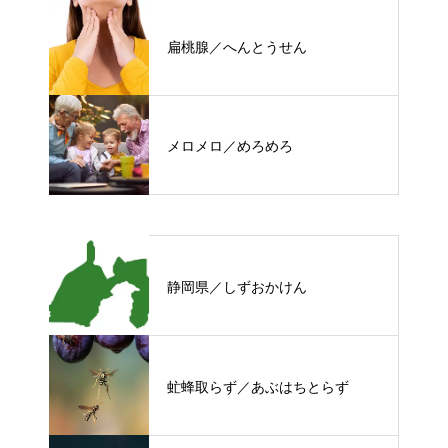
扁桃腺／へんとうせん
メロメロ／めろめろ
静岡県／しずおかけん
虻蜂取らず／あぶはちとらず