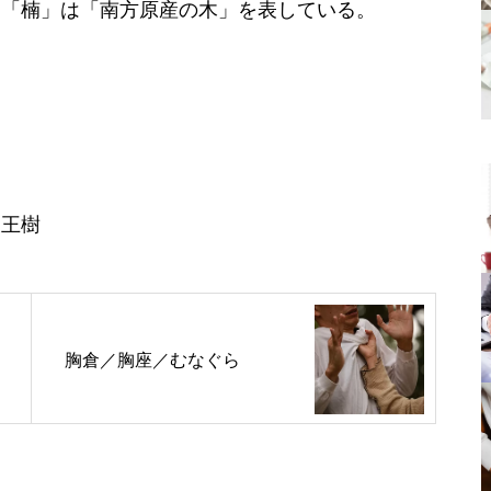
、「楠」は「南方原産の木」を表している。
。
天王樹
胸倉／胸座／むなぐら