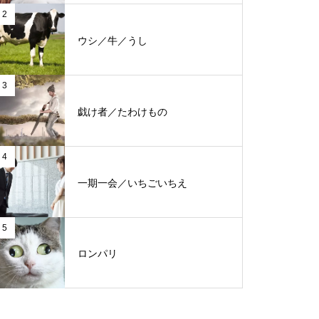
2
ウシ／牛／うし
3
戯け者／たわけもの
4
一期一会／いちごいちえ
5
ロンパリ