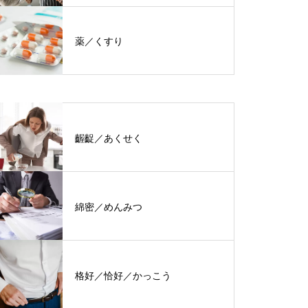
薬／くすり
齷齪／あくせく
綿密／めんみつ
格好／恰好／かっこう