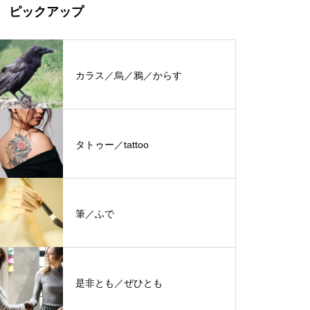
ピックアップ
カラス／烏／鴉／からす
タトゥー／tattoo
筆／ふで
是非とも／ぜひとも