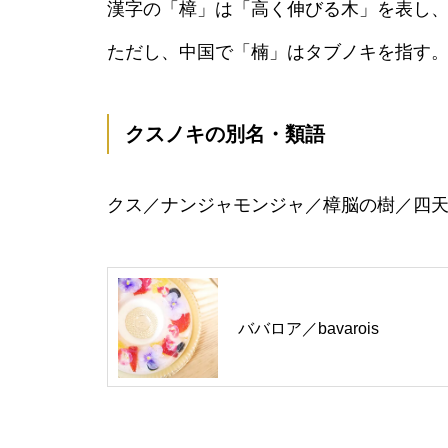
漢字の「樟」は「高く伸びる木」を表し
ただし、中国で「楠」はタブノキを指す
クスノキの別名・類語
クス／ナンジャモンジャ／樟脳の樹／四
ババロア／bavarois