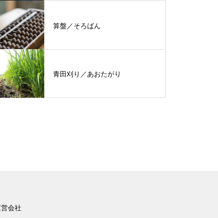
算盤／そろばん
青田刈り／あおたがり
運営会社