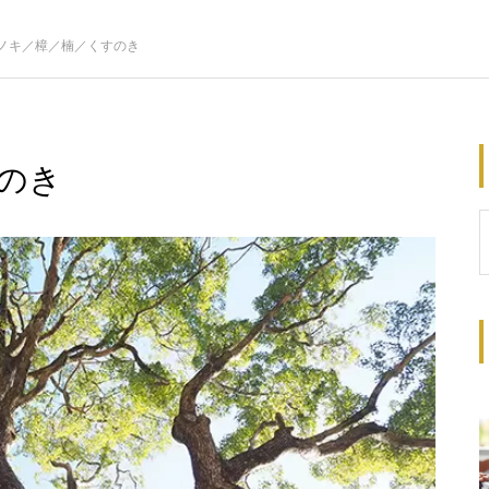
ノキ／樟／楠／くすのき
のき