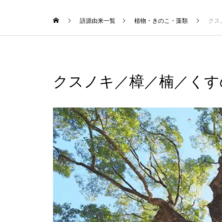
語源由来一覧
植物・きのこ・藻類
クス
クスノキ／樟／楠／くす