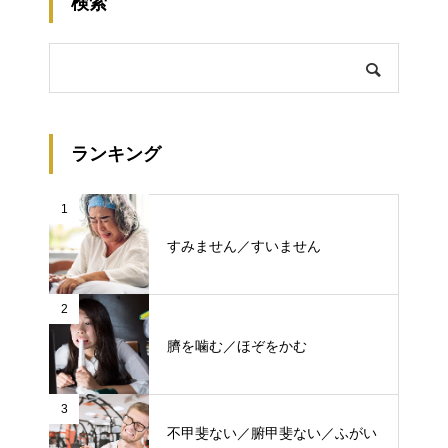
検索
ランキング
1
すみません／すいません
2
臍を噛む／ほぞをかむ
3
不甲斐ない／腑甲斐ない／ふがい