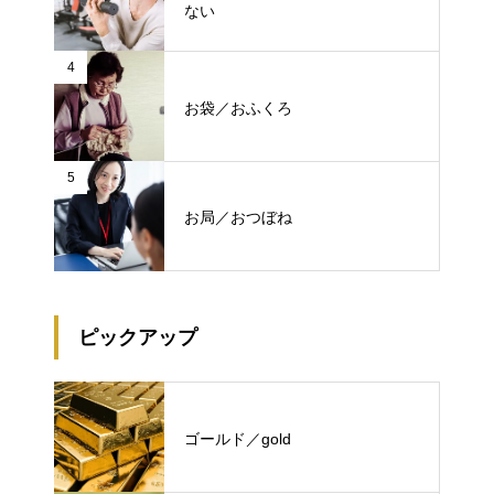
ない
4
お袋／おふくろ
5
お局／おつぼね
ピックアップ
ゴールド／gold