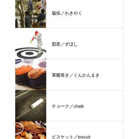
脇役／わきやく
図星／ずぼし
軍艦巻き／ぐんかんまき
チョーク／chalk
ビスケット／biscuit