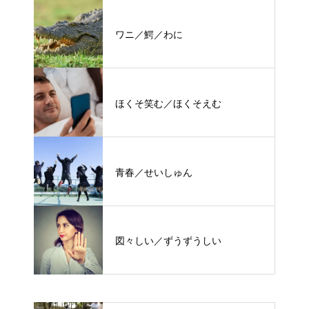
ワニ／鰐／わに
ほくそ笑む／ほくそえむ
青春／せいしゅん
図々しい／ずうずうしい