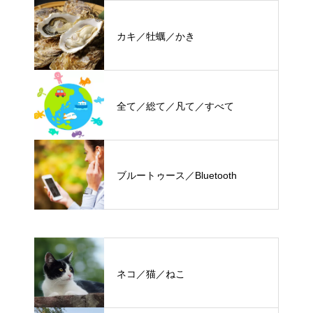
カキ／牡蠣／かき
全て／総て／凡て／すべて
ブルートゥース／Bluetooth
ネコ／猫／ねこ