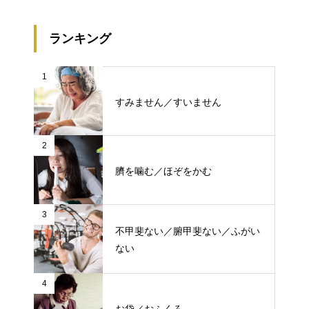
ランキング
1
すみません／すいません
2
臍を噛む／ほぞをかむ
3
不甲斐ない／腑甲斐ない／ふがい
ない
4
お袋／おふくろ