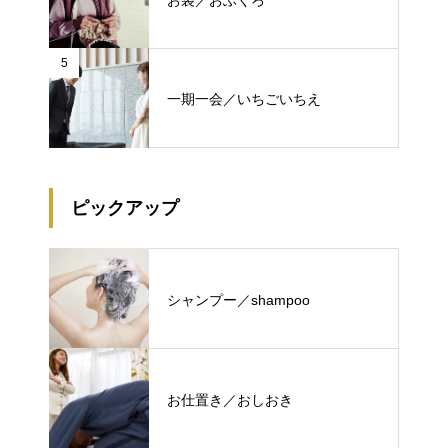
5
一期一会／いちごいちえ
ピックアップ
シャンプー／shampoo
お仕置き／おしおき