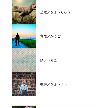
恐竜／きょうりゅう
覚悟／かくご
鱗／うろこ
教養／きょうよう