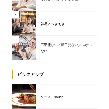
4
辟易／へきえき
5
不甲斐ない／腑甲斐ない／ふがい
ない
ピックアップ
ソース／sauce