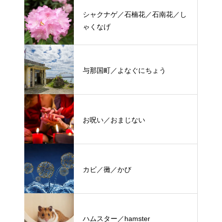
シャクナゲ／石楠花／石南花／し
ゃくなげ
与那国町／よなぐにちょう
お呪い／おまじない
カビ／黴／かび
ハムスター／hamster