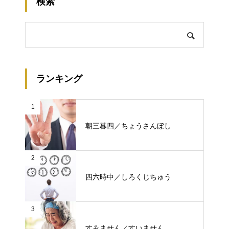
検索
ランキング
1
朝三暮四／ちょうさんぼし
2
四六時中／しろくじちゅう
3
すみません／すいません