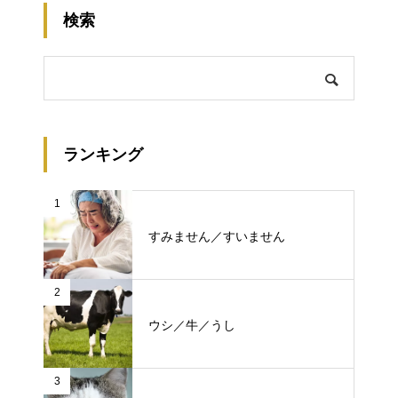
検索
ランキング
1
すみません／すいません
2
ウシ／牛／うし
3