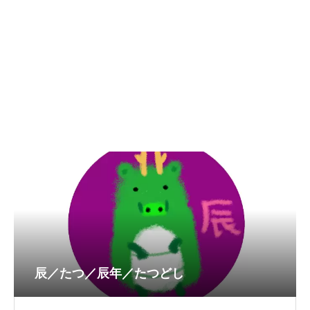
辰／たつ／辰年／たつどし