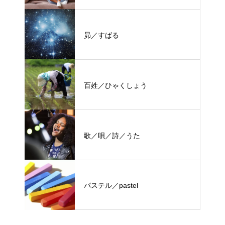
昴／すばる
百姓／ひゃくしょう
歌／唄／詩／うた
パステル／pastel