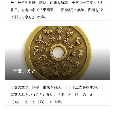
辰・辰年の意味、語源、由来を解説。干支（十二支）の5
番目。方角の名で「東南東」。旧暦3月の異称。西暦を12
で割って余りが8の年。
干支／えと
干支の意味、語源、由来を解説。十干十二支を指すが、十
二支のみをいうことが多い。「陽」と「陰」の「え
（兄）」と「と（弟）」に由来。