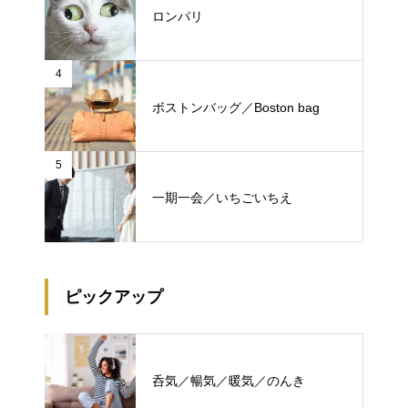
ロンパリ
4
ボストンバッグ／Boston bag
5
一期一会／いちごいちえ
ピックアップ
呑気／暢気／暖気／のんき