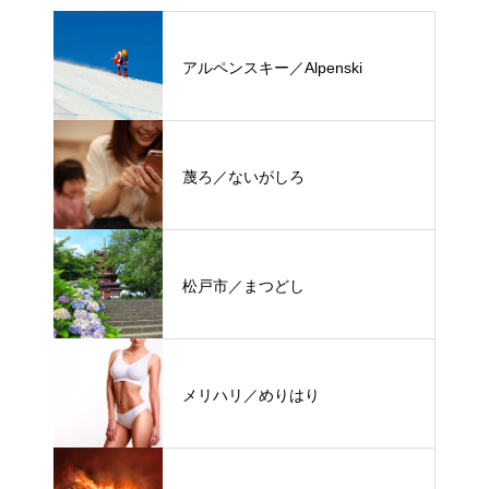
アルペンスキー／Alpenski
蔑ろ／ないがしろ
松戸市／まつどし
メリハリ／めりはり