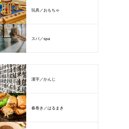
玩具／おもちゃ
スパ／spa
漢字／かんじ
春巻き／はるまき