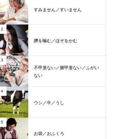
すみません／すいません
2
臍を噛む／ほぞをかむ
3
不甲斐ない／腑甲斐ない／ふがい
ない
4
ウシ／牛／うし
5
お袋／おふくろ