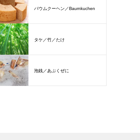
バウムクーヘン／Baumkuchen
タケ／竹／たけ
泡銭／あぶくぜに