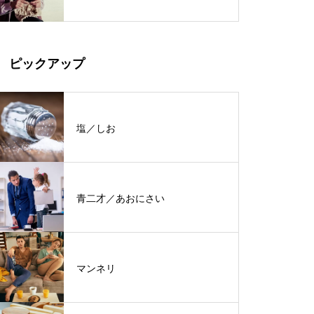
ピックアップ
塩／しお
青二才／あおにさい
マンネリ