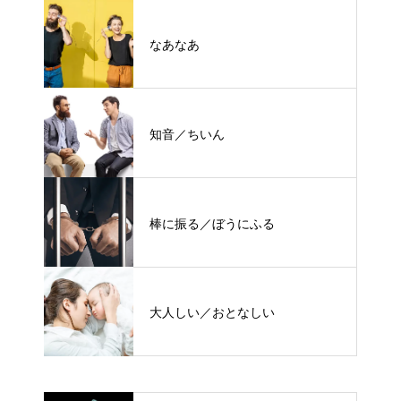
なあなあ
知音／ちいん
棒に振る／ぼうにふる
大人しい／おとなしい