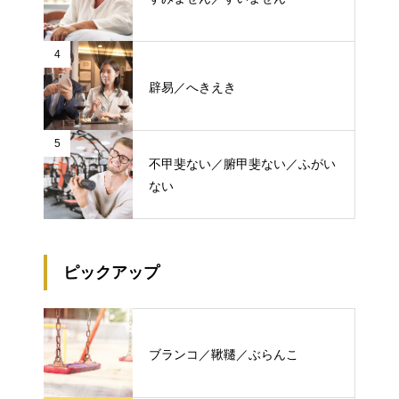
4
辟易／へきえき
5
不甲斐ない／腑甲斐ない／ふがい
ない
ピックアップ
ブランコ／鞦韆／ぶらんこ