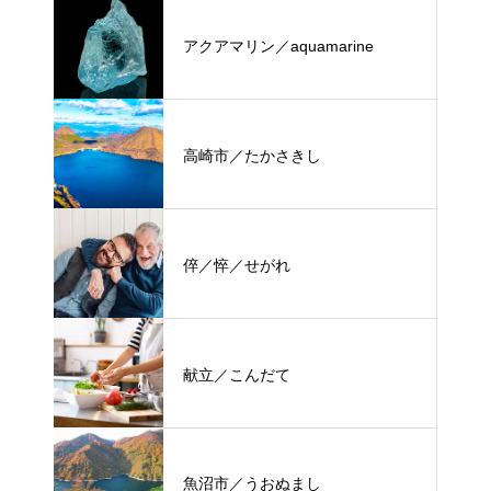
アクアマリン／aquamarine
高崎市／たかさきし
倅／悴／せがれ
献立／こんだて
魚沼市／うおぬまし