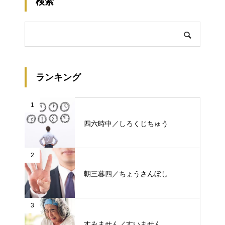
検索
ランキング
1
四六時中／しろくじちゅう
2
朝三暮四／ちょうさんぼし
3
すみません／すいません