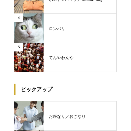
4
ロンパリ
5
てんやわんや
ピックアップ
お座なり／おざなり