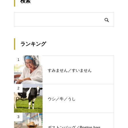
検索
ランキング
1
すみません／すいません
2
ウシ／牛／うし
3
ボストンバッグ／Boston bag