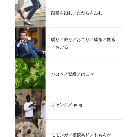
踏鞴を踏む／たたらをふむ
驕り／傲り／おごり／驕る／傲る
／おごる
ハコベ／繁縷／はこべ
ギャング／gang
モモンガ／摸摸具和／ももんが