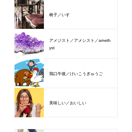
椅子／いす
アメジスト／アメシスト／ameth
yst
鶏口牛後／けいこうぎゅうご
美味しい／おいしい