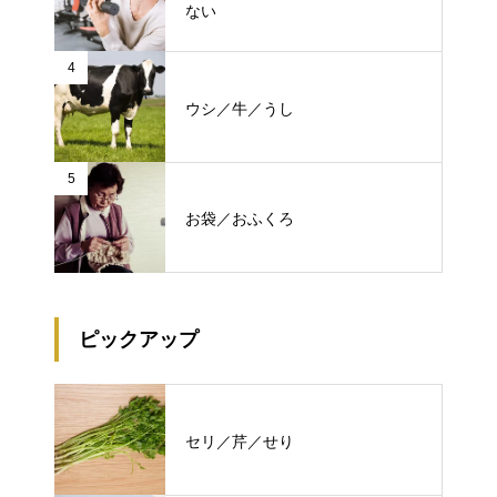
ない
4
ウシ／牛／うし
5
お袋／おふくろ
ピックアップ
セリ／芹／せり