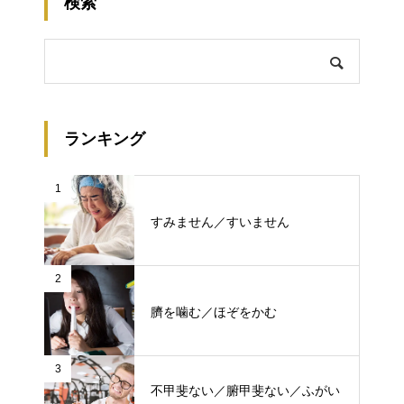
検索
ランキング
1
すみません／すいません
2
臍を噛む／ほぞをかむ
3
不甲斐ない／腑甲斐ない／ふがい