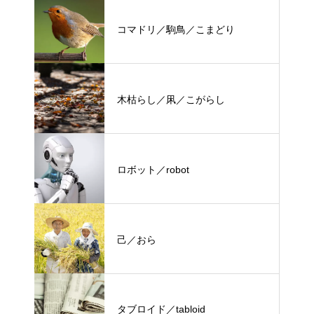
コマドリ／駒鳥／こまどり
木枯らし／凩／こがらし
ロボット／robot
己／おら
タブロイド／tabloid