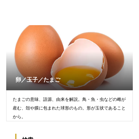
卵／玉子／たまご
たまごの意味、語源、由来を解説。鳥・魚・虫などの雌が
産む、殻や膜に包まれた球形のもの。形が玉状であること
から。