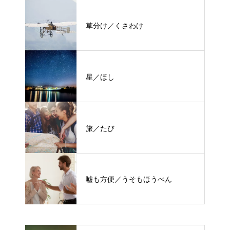
草分け／くさわけ
星／ほし
旅／たび
嘘も方便／うそもほうべん