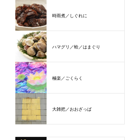
時雨煮／しぐれに
ハマグリ／蛤／はまぐり
極楽／ごくらく
大雑把／おおざっぱ