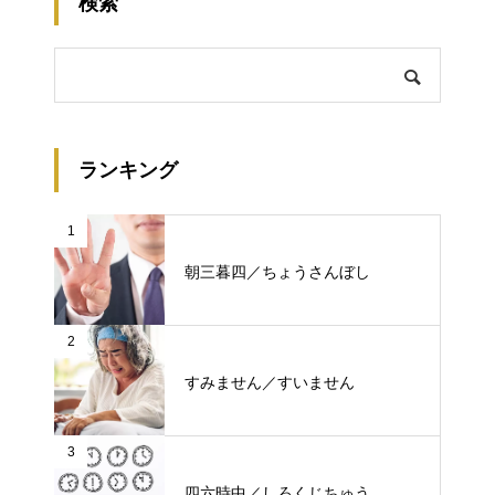
検索
ランキング
1
朝三暮四／ちょうさんぼし
2
すみません／すいません
3
四六時中／しろくじちゅう