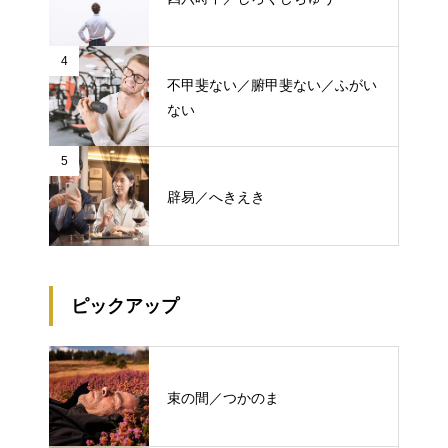
4
不甲斐ない／腑甲斐ない／ふがい
ない
5
辟易／へきえき
ピックアップ
束の間／つかのま