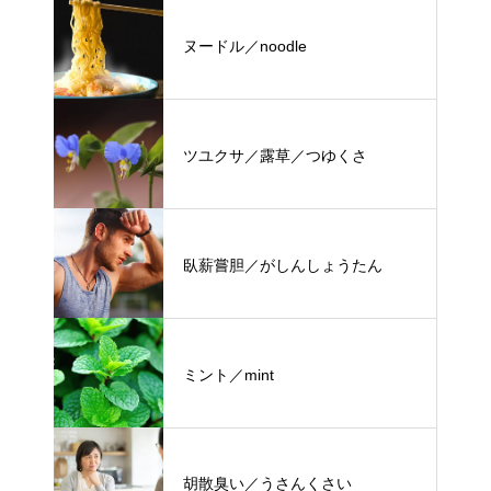
ヌードル／noodle
ツユクサ／露草／つゆくさ
臥薪嘗胆／がしんしょうたん
ミント／mint
胡散臭い／うさんくさい