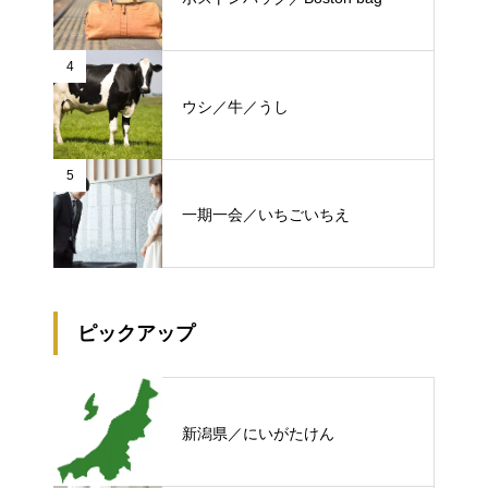
4
ウシ／牛／うし
5
一期一会／いちごいちえ
ピックアップ
新潟県／にいがたけん