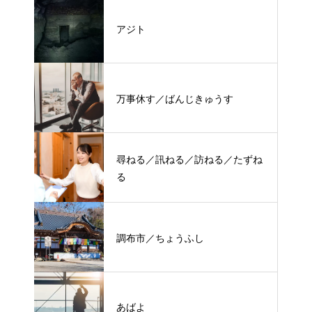
アジト
万事休す／ばんじきゅうす
尋ねる／訊ねる／訪ねる／たずね
る
調布市／ちょうふし
あばよ