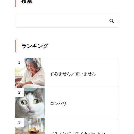
検索
ランキング
1
すみません／すいません
2
ロンパリ
3
ボストンバッグ／Boston bag