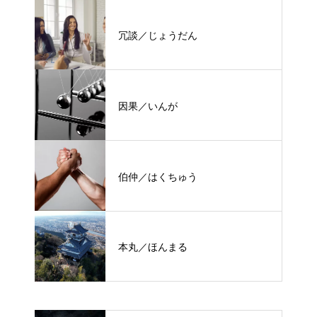
冗談／じょうだん
因果／いんが
伯仲／はくちゅう
本丸／ほんまる