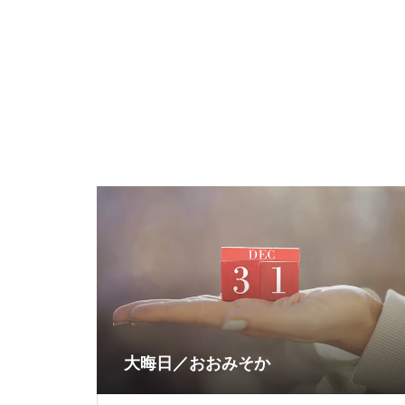
大晦日／おおみそか