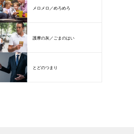
メロメロ／めろめろ
護摩の灰／ごまのはい
とどのつまり