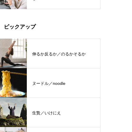
ピックアップ
伸るか反るか／のるかそるか
ヌードル／noodle
生贄／いけにえ