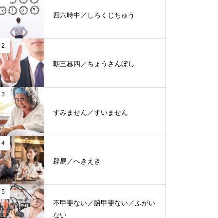
四六時中／しろくじちゅう
2
朝三暮四／ちょうさんぼし
3
すみません／すいません
4
辟易／へきえき
5
不甲斐ない／腑甲斐ない／ふがい
ない