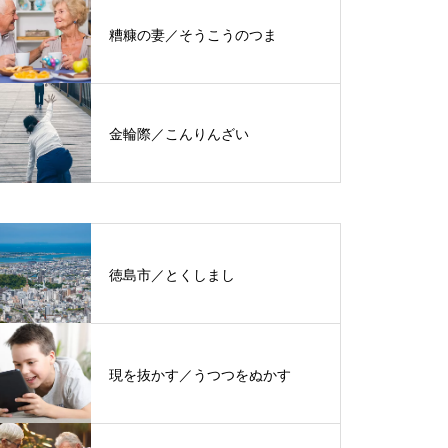
糟糠の妻／そうこうのつま
金輪際／こんりんざい
徳島市／とくしまし
現を抜かす／うつつをぬかす