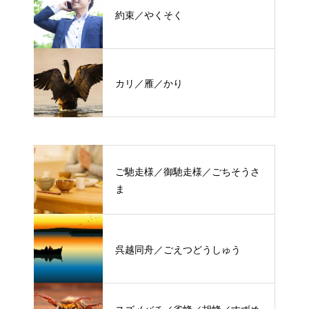
約束／やくそく
カリ／雁／かり
ご馳走様／御馳走様／ごちそうさ
ま
呉越同舟／ごえつどうしゅう