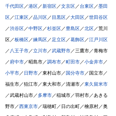
千代田区
／
港区
／
新宿区
／
文京区
／
台東区
／
墨田
区
／
江東区
／
品川区
／
目黒区
／
大田区
／
世田谷区
／
渋谷区
／
中野区
／
杉並区
／
豊島区
／
北区
／荒川
区／
板橋区
／
練馬区
／
足立区
／
葛飾区
／
江戸川区
／
八王子市
／
立川市
／
武蔵野市
／三鷹市／青梅市
／
府中市
／昭島市／
調布市
／
町田市
／
小金井市
／
小平市
／
日野市
／東村山市／
国分寺市
／国立市／
福生市／狛江市／東大和市／清瀬市／
東久留米市
／武蔵村山市／
多摩市
／稲城市／羽村市／あきる
野市／
西東京市
／瑞穂町／日の出町／檜原村／奥