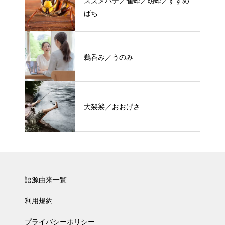
スズメバチ／雀蜂／胡蜂／すずめ
ばち
鵜呑み／うのみ
大袈裟／おおげさ
語源由来一覧
利用規約
プライバシーポリシー