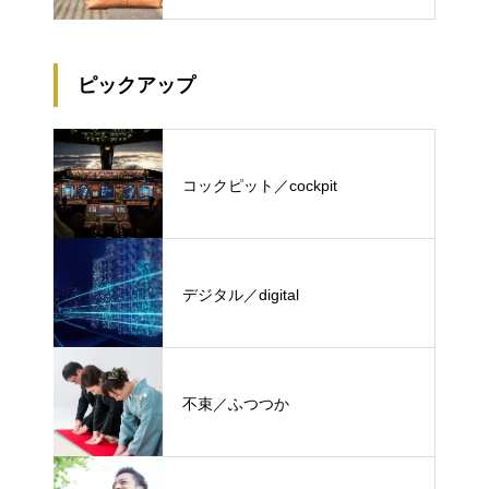
ピックアップ
コックピット／cockpit
デジタル／digital
不束／ふつつか