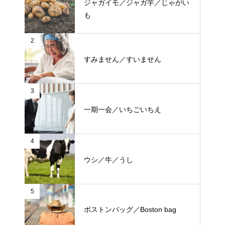
ジャガイモ／ジャガ芋／じゃがい
も
2
すみません／すいません
3
一期一会／いちごいちえ
4
ウシ／牛／うし
5
ボストンバッグ／Boston bag