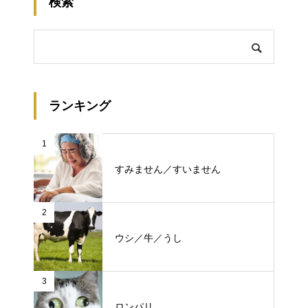
検索
ランキング
1
すみません／すいません
2
ウシ／牛／うし
3
ロンパリ