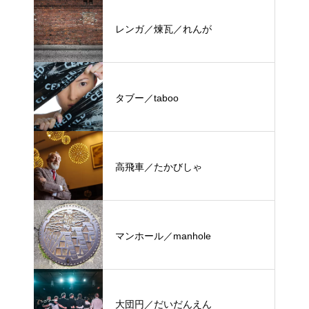
レンガ／煉瓦／れんが
タブー／taboo
高飛車／たかびしゃ
マンホール／manhole
大団円／だいだんえん