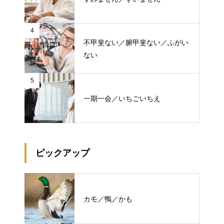
4
不甲斐ない／腑甲斐ない／ふがい
ない
5
一期一会／いちごいちえ
ピックアップ
カモ／鴨／かも