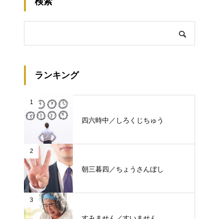
検索
ランキング
1
四六時中／しろくじちゅう
2
朝三暮四／ちょうさんぼし
3
すみません／すいません