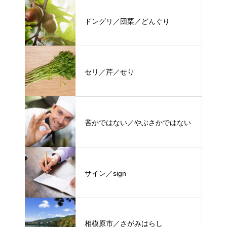
ドングリ／団栗／どんぐり
セリ／芹／せり
吝かではない／やぶさかではない
サイン／sign
相模原市／さがみはらし