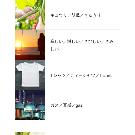
キュウリ／胡瓜／きゅうり
寂しい／淋しい／さびしい／さみ
しい
Tシャツ／ティーシャツ／T-shirt
ガス／瓦斯／gas