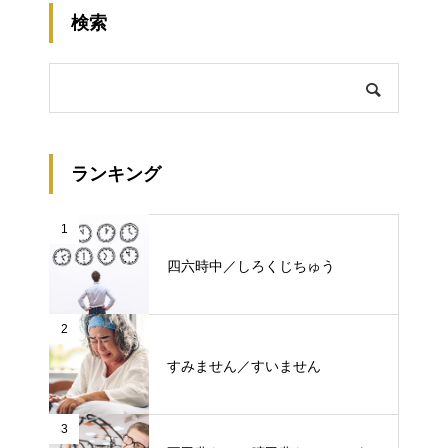
検索
ランキング
1
四六時中／しろくじちゅう
2
すみません／すいません
3