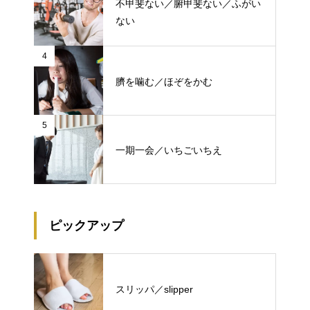
不甲斐ない／腑甲斐ない／ふがい
ない
4
臍を噛む／ほぞをかむ
5
一期一会／いちごいちえ
ピックアップ
スリッパ／slipper