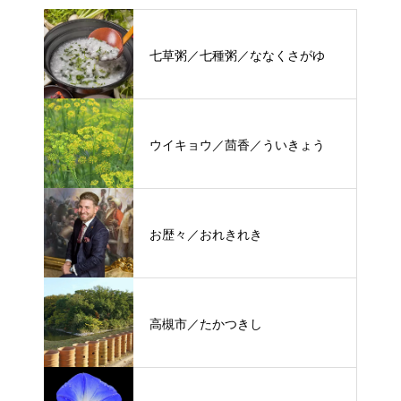
七草粥／七種粥／ななくさがゆ
ウイキョウ／茴香／ういきょう
お歴々／おれきれき
高槻市／たかつきし