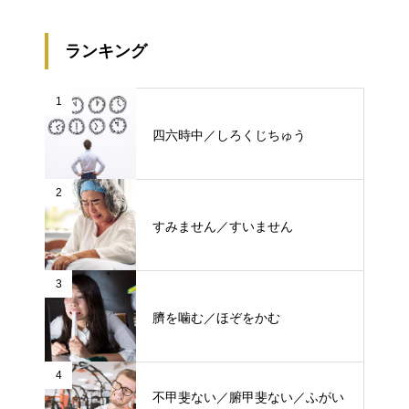
ランキング
1
四六時中／しろくじちゅう
2
すみません／すいません
3
臍を噛む／ほぞをかむ
4
不甲斐ない／腑甲斐ない／ふがい