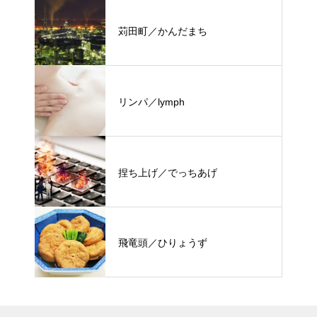
苅田町／かんだまち
リンパ／lymph
捏ち上げ／でっちあげ
飛竜頭／ひりょうず