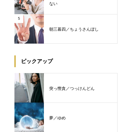
ない
5
朝三暮四／ちょうさんぼし
ピックアップ
突っ慳貪／つっけんどん
夢／ゆめ