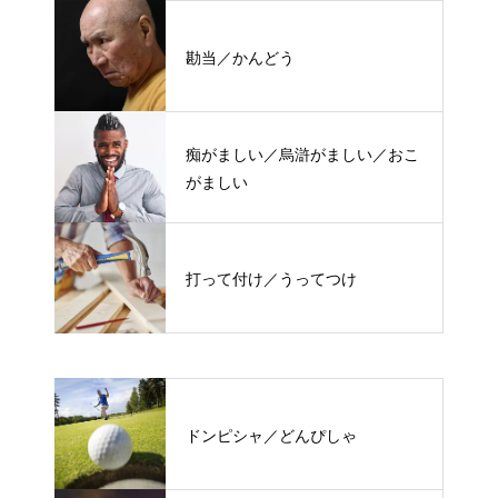
勘当／かんどう
痴がましい／烏滸がましい／おこ
がましい
打って付け／うってつけ
ドンピシャ／どんぴしゃ