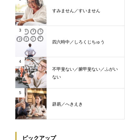
すみません／すいません
3
四六時中／しろくじちゅう
4
不甲斐ない／腑甲斐ない／ふがい
ない
5
辟易／へきえき
ピックアップ