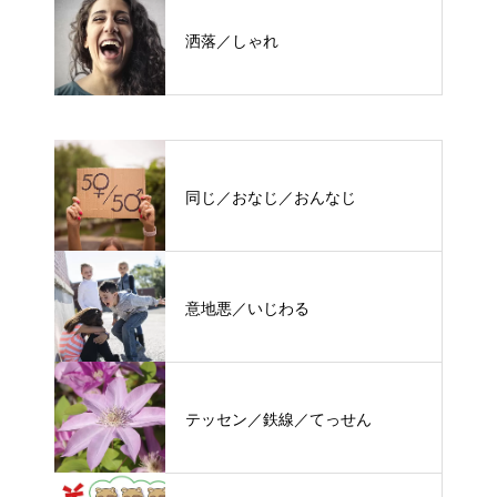
洒落／しゃれ
同じ／おなじ／おんなじ
意地悪／いじわる
テッセン／鉄線／てっせん