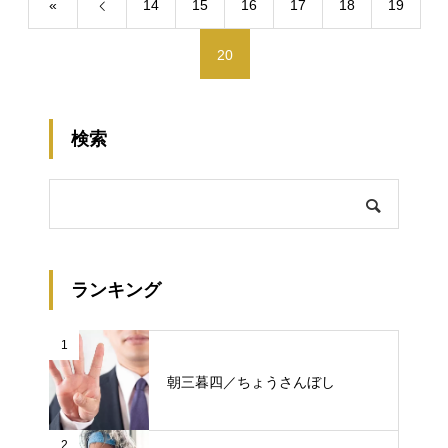
«
14
15
16
17
18
19
20
検索
ランキング
1
朝三暮四／ちょうさんぼし
2