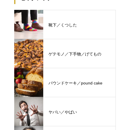
靴下／くつした
ゲテモノ／下手物／げてもの
パウンドケーキ／pound cake
ヤバい／やばい