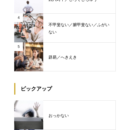
4
不甲斐ない／腑甲斐ない／ふがい
ない
5
辟易／へきえき
ピックアップ
おっかない