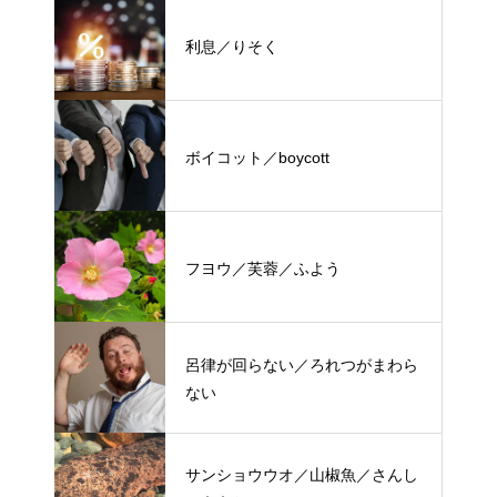
利息／りそく
ボイコット／boycott
フヨウ／芙蓉／ふよう
呂律が回らない／ろれつがまわら
ない
サンショウウオ／山椒魚／さんし