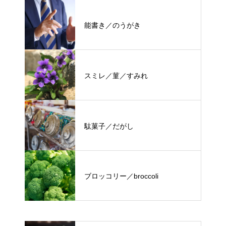
能書き／のうがき
スミレ／菫／すみれ
駄菓子／だがし
ブロッコリー／broccoli