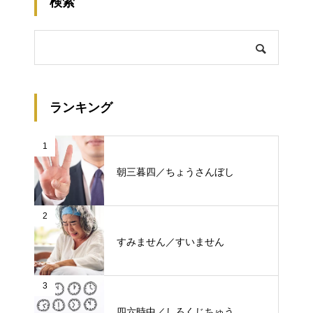
検索
ランキング
1
朝三暮四／ちょうさんぼし
2
すみません／すいません
3
四六時中／しろくじちゅう