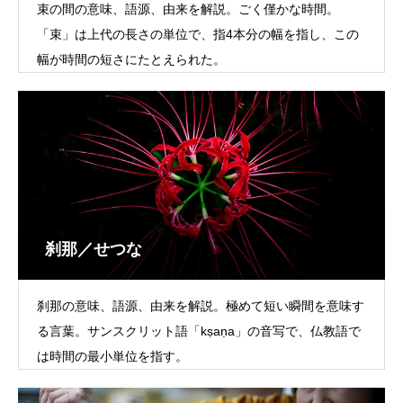
束の間の意味、語源、由来を解説。ごく僅かな時間。
「束」は上代の長さの単位で、指4本分の幅を指し、この
幅が時間の短さにたとえられた。
刹那／せつな
刹那の意味、語源、由来を解説。極めて短い瞬間を意味す
る言葉。サンスクリット語「kṣaṇa」の音写で、仏教語で
は時間の最小単位を指す。