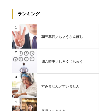
ランキング
1
朝三暮四／ちょうさんぼし
2
四六時中／しろくじちゅう
3
すみません／すいません
4
辟易／へきえき