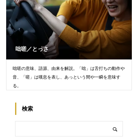
咄嗟／とっさ
咄嗟の意味、語源、由来を解説。「咄」は舌打ちの動作や
音、「嗟」は嘆息を表し、あっという間や一瞬を意味す
る。
検索