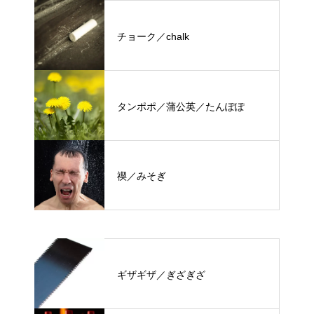
チョーク／chalk
タンポポ／蒲公英／たんぽぽ
禊／みそぎ
ギザギザ／ぎざぎざ