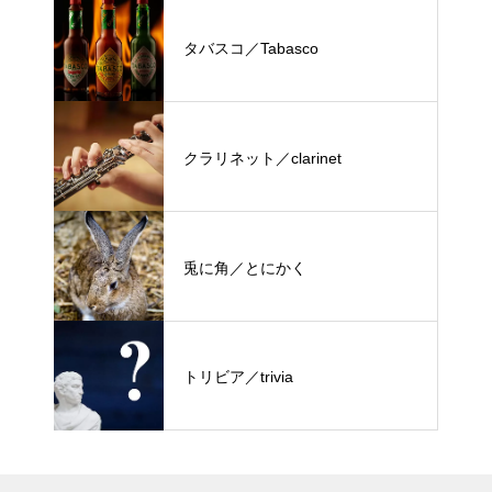
タバスコ／Tabasco
クラリネット／clarinet
兎に角／とにかく
トリビア／trivia