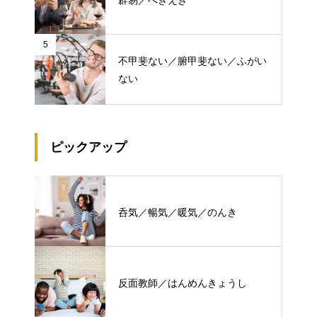
5
不甲斐ない／腑甲斐ない／ふがい
ない
ピックアップ
呑気／暢気／暖気／のんき
反面教師／はんめんきょうし