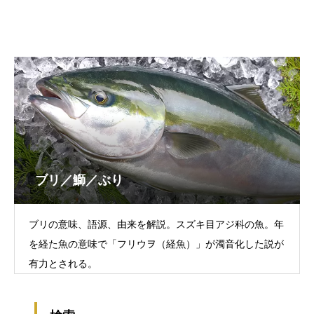
ブリ／鰤／ぶり
ブリの意味、語源、由来を解説。スズキ目アジ科の魚。年
を経た魚の意味で「フリウヲ（経魚）」が濁音化した説が
有力とされる。