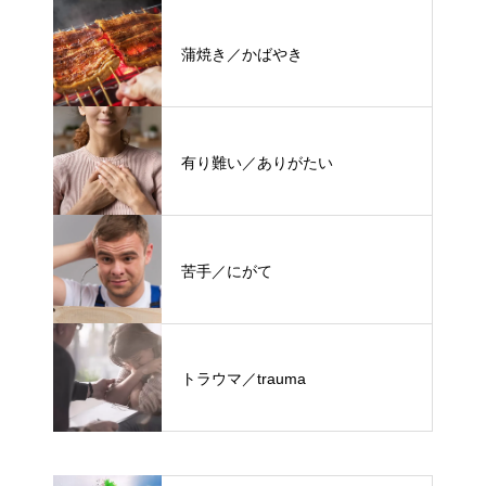
蒲焼き／かばやき
有り難い／ありがたい
苦手／にがて
トラウマ／trauma