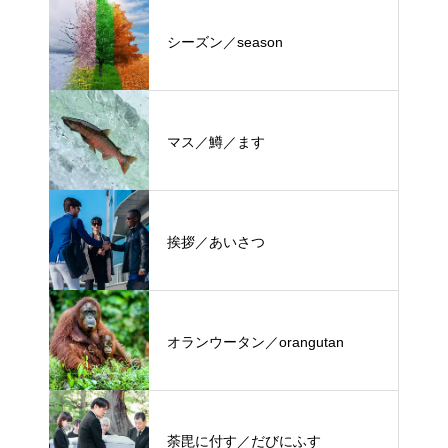
シーズン／season
マス／鱒／ます
挨拶／あいさつ
オランウータン／orangutan
荼毘に付す／だびにふす