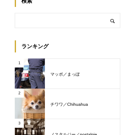
検索
ランキング
1
マッポ／まっぽ
2
チワワ／Chihuahua
3
ノスタルジー／nostalgie