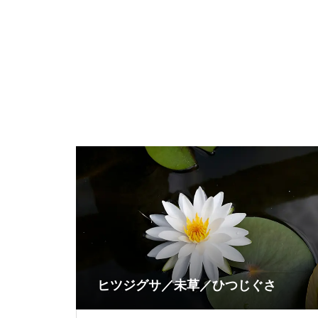
ヒツジグサ／未草／ひつじぐさ