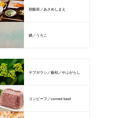
朝飯前／あさめしまえ
鱗／うろこ
ヤブガラシ／藪枯／やぶがらし
コンビーフ／corned beef