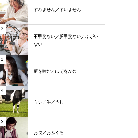
すみません／すいません
2
不甲斐ない／腑甲斐ない／ふがい
ない
3
臍を噛む／ほぞをかむ
4
ウシ／牛／うし
5
お袋／おふくろ