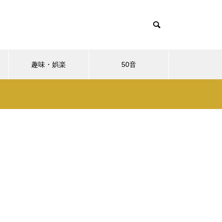
趣味・娯楽
50音