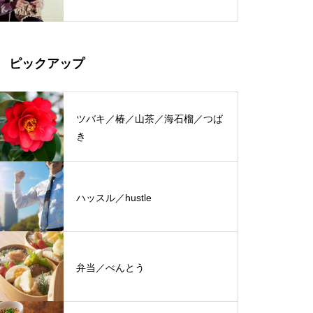
ピックアップ
ツバキ／椿／山茶／海石榴／つば
き
ハッスル／hustle
弁当／べんとう