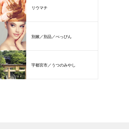
リウマチ
別嬪／別品／べっぴん
宇都宮市／うつのみやし