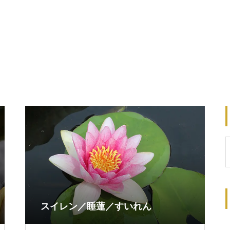
スイレン／睡蓮／すいれん