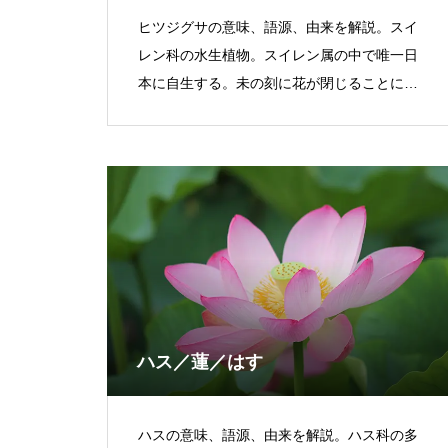
ヒツジグサの意味、語源、由来を解説。スイ
レン科の水生植物。スイレン属の中で唯一日
本に自生する。未の刻に花が閉じることに由
来。
ハス／蓮／はす
ハスの意味、語源、由来を解説。ハス科の多