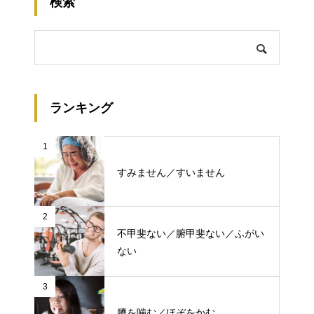
検索
ランキング
1
すみません／すいません
2
不甲斐ない／腑甲斐ない／ふがい
ない
3
臍を噛む／ほぞをかむ