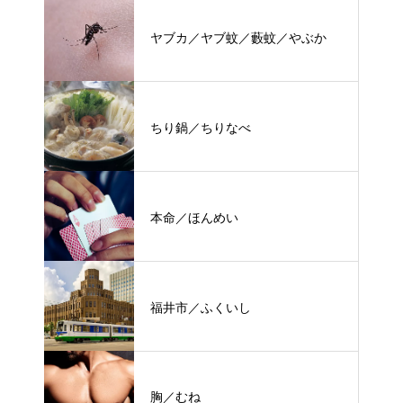
ヤブカ／ヤブ蚊／藪蚊／やぶか
ちり鍋／ちりなべ
本命／ほんめい
福井市／ふくいし
胸／むね