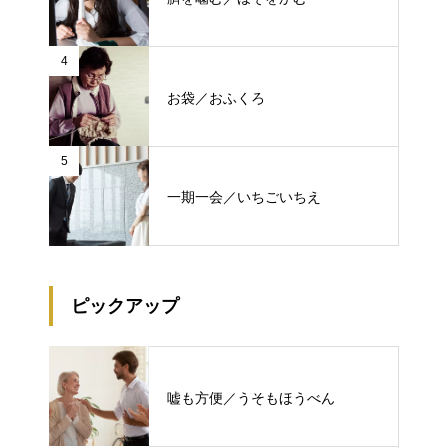
4
お袋／おふくろ
5
一期一会／いちごいちえ
ピックアップ
嘘も方便／うそもほうべん