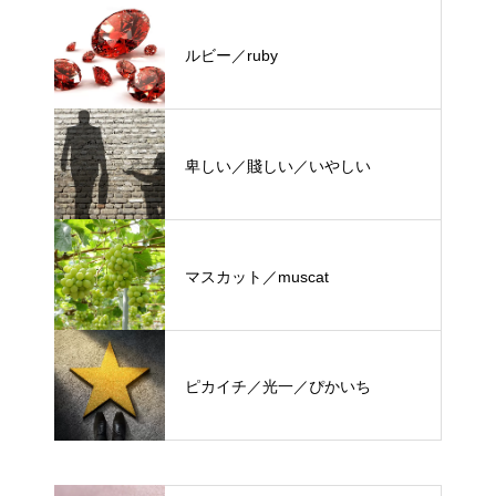
ルビー／ruby
卑しい／賤しい／いやしい
マスカット／muscat
ピカイチ／光一／ぴかいち