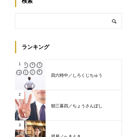
検索
ランキング
1
四六時中／しろくじちゅう
2
朝三暮四／ちょうさんぼし
3
辟易／へきえき