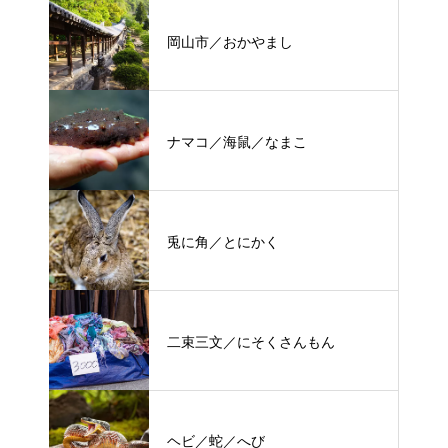
岡山市／おかやまし
ナマコ／海鼠／なまこ
兎に角／とにかく
二束三文／にそくさんもん
ヘビ／蛇／へび