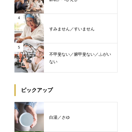
4
すみません／すいません
5
不甲斐ない／腑甲斐ない／ふがい
ない
ピックアップ
白湯／さゆ