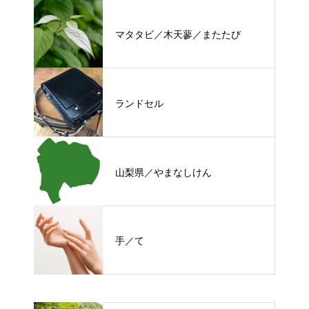
マタタビ／木天蓼／またたび
ランドセル
山梨県／やまなしけん
手／て