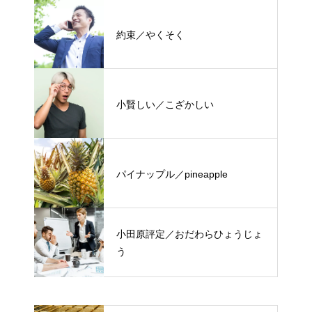
約束／やくそく
小賢しい／こざかしい
パイナップル／pineapple
小田原評定／おだわらひょうじょ
う