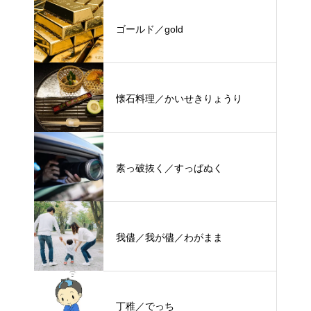
ゴールド／gold
懐石料理／かいせきりょうり
素っ破抜く／すっぱぬく
我儘／我が儘／わがまま
丁稚／でっち