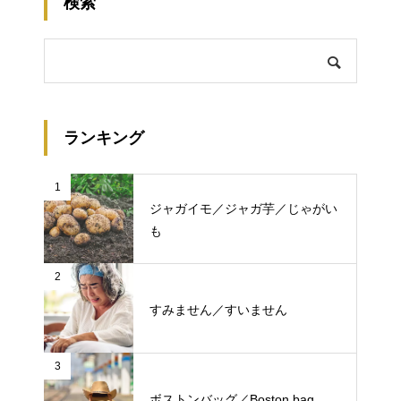
検索
ランキング
1
ジャガイモ／ジャガ芋／じゃがい
も
2
すみません／すいません
3
ボストンバッグ／Boston bag