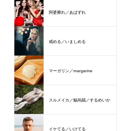
阿婆擦れ／あばずれ
戒める／いましめる
マーガリン／margarine
スルメイカ／鯣烏賊／するめいか
イケてる／いけてる