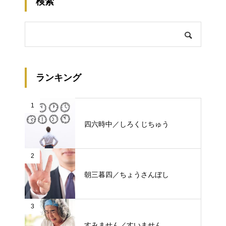
検索
ランキング
1
四六時中／しろくじちゅう
2
朝三暮四／ちょうさんぼし
3
すみません／すいません