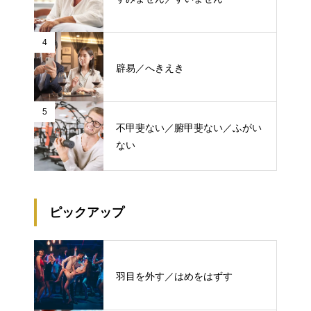
4
辟易／へきえき
5
不甲斐ない／腑甲斐ない／ふがい
ない
ピックアップ
羽目を外す／はめをはずす