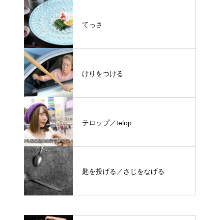
てっさ
けりをつける
テロップ／telop
匙を投げる／さじをなげる