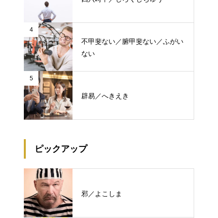
4
不甲斐ない／腑甲斐ない／ふがい
ない
5
辟易／へきえき
ピックアップ
邪／よこしま