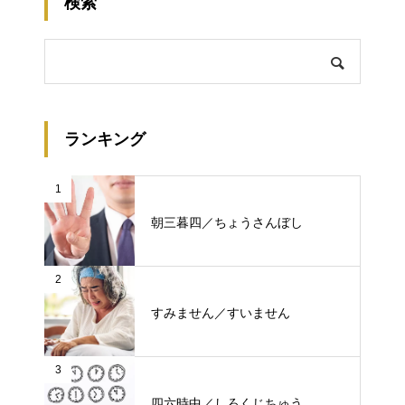
検索
ランキング
1
朝三暮四／ちょうさんぼし
2
すみません／すいません
3
四六時中／しろくじちゅう