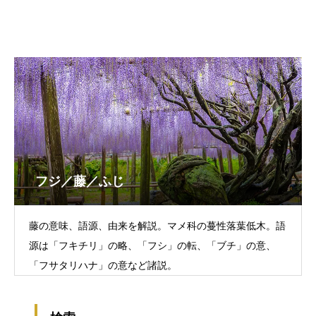
フジ／藤／ふじ
藤の意味、語源、由来を解説。マメ科の蔓性落葉低木。語
源は「フキチリ」の略、「フシ」の転、「ブチ」の意、
「フサタリハナ」の意など諸説。