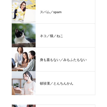
スパム／spam
ネコ／猫／ねこ
身も蓋もない／みもふたもない
頓珍漢／とんちんかん