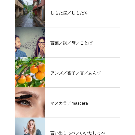
しもた屋／しもたや
言葉／詞／辞／ことば
アンズ／杏子／杏／あんず
マスカラ／mascara
言い出しっぺ／いいだしっぺ