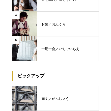
4
お袋／おふくろ
5
一期一会／いちごいちえ
ピックアップ
頑丈／がんじょう