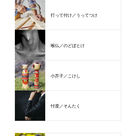
打って付け／うってつけ
喉仏／のどぼとけ
小芥子／こけし
忖度／そんたく