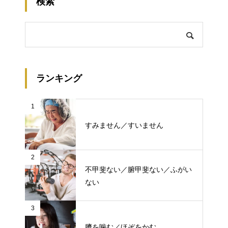
検索
ランキング
1
すみません／すいません
2
不甲斐ない／腑甲斐ない／ふがい
ない
3
臍を噛む／ほぞをかむ