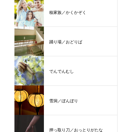
核家族／かくかぞく
踊り場／おどりば
でんでんむし
雪洞／ぼんぼり
押っ取り刀／おっとりがたな