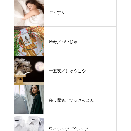
ぐっすり
米寿／べいじゅ
十五夜／じゅうごや
突っ慳貪／つっけんどん
ワイシャツ／Yシャツ