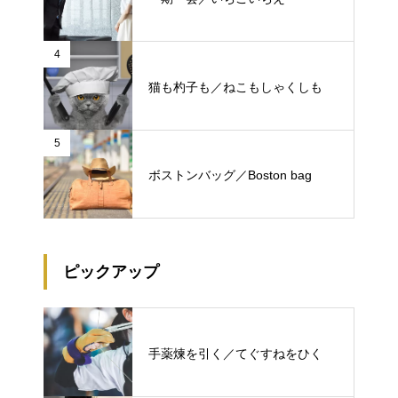
4
猫も杓子も／ねこもしゃくしも
5
ボストンバッグ／Boston bag
ピックアップ
手薬煉を引く／てぐすねをひく