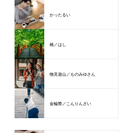
かったるい
橋／はし
物見遊山／ものみゆさん
金輪際／こんりんざい