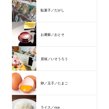
駄菓子／だがし
お屠蘇／おとそ
居候／いそうろう
卵／玉子／たまご
ライス／rice