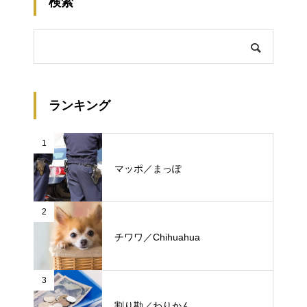
検索
ランキング
1
マッポ／まっぽ
2
チワワ／Chihuahua
3
割り勘／わりかん