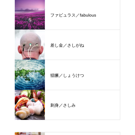
ファビュラス／fabulous
差し金／さしがね
猖獗／しょうけつ
刺身／さしみ