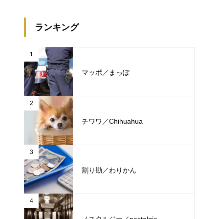
ランキング
1
マッポ／まっぽ
2
チワワ／Chihuahua
3
割り勘／わりかん
4
ノスタルジー／nostalgie