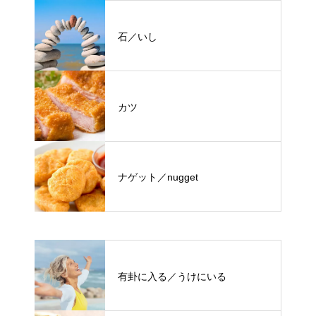
石／いし
カツ
ナゲット／nugget
有卦に入る／うけにいる