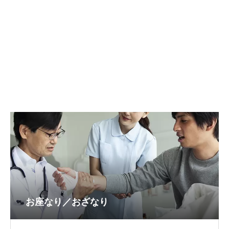
お座なり／おざなり