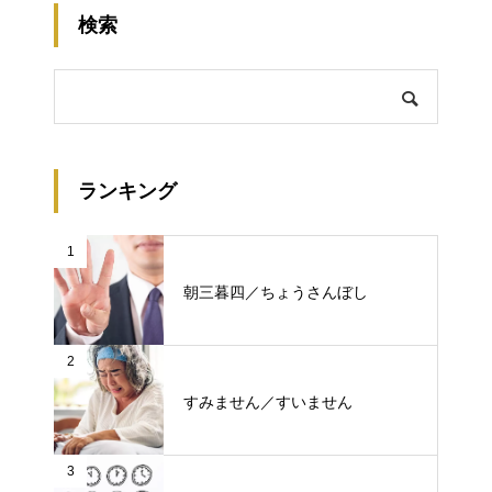
検索
ランキング
1
朝三暮四／ちょうさんぼし
2
すみません／すいません
3