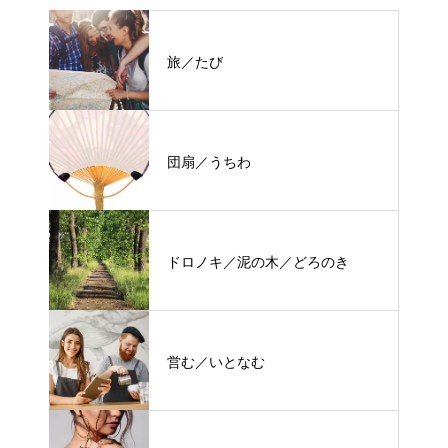
旅／たび
団扇／うちわ
ドロノキ／泥の木／どろのき
営む／いとなむ