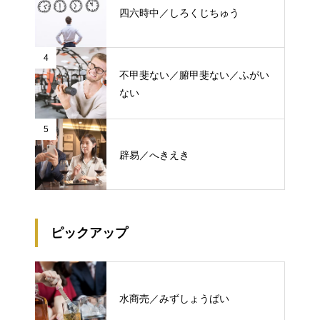
四六時中／しろくじちゅう
4
不甲斐ない／腑甲斐ない／ふがい
ない
5
辟易／へきえき
ピックアップ
水商売／みずしょうばい