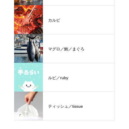
カルビ
マグロ／鮪／まぐろ
ルビ／ruby
ティッシュ／tissue