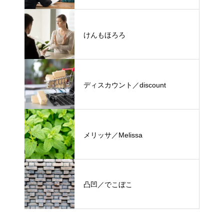
けんもほろろ
ディスカウント／discount
メリッサ／Melissa
凸凹／でこぼこ