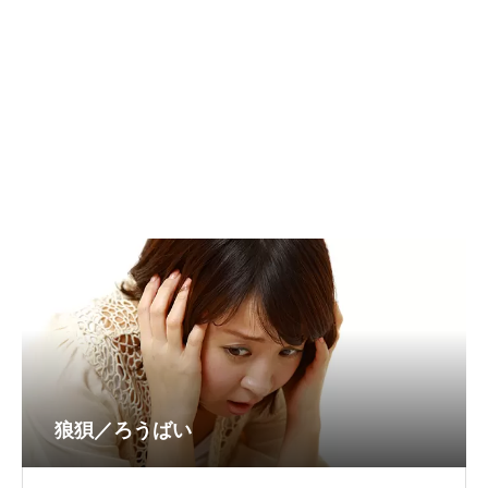
狼狽／ろうばい