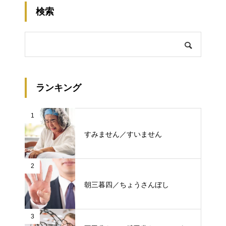
検索
ランキング
1
すみません／すいません
2
朝三暮四／ちょうさんぼし
3