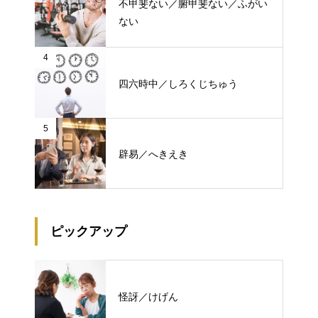
不甲斐ない／腑甲斐ない／ふがい
ない
4
四六時中／しろくじちゅう
5
辟易／へきえき
ピックアップ
怪訝／けげん