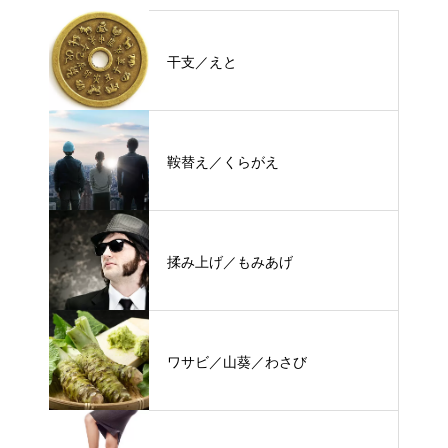
干支／えと
鞍替え／くらがえ
揉み上げ／もみあげ
ワサビ／山葵／わさび