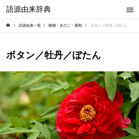
語源由来辞典
語源由来一覧
植物・きのこ・藻類
ボタン／牡丹／ぼたん
ボタン／牡丹／ぼたん