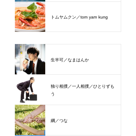
トムヤムクン／tom yam kung
生半可／なまはんか
独り相撲／一人相撲／ひとりずも
う
綱／つな