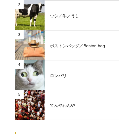
2
ウシ／牛／うし
3
ボストンバッグ／Boston bag
4
ロンパリ
5
てんやわんや