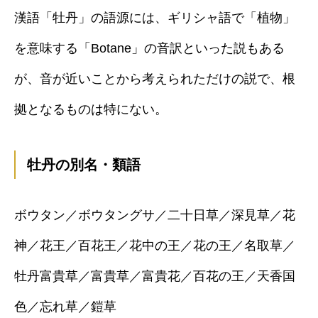
漢語「牡丹」の語源には、ギリシャ語で「植物」
を意味する「Botane」の音訳といった説もある
が、音が近いことから考えられただけの説で、根
拠となるものは特にない。
牡丹の別名・類語
ボウタン／ボウタングサ／二十日草／深見草／花
神／花王／百花王／花中の王／花の王／名取草／
牡丹富貴草／富貴草／富貴花／百花の王／天香国
色／忘れ草／鎧草