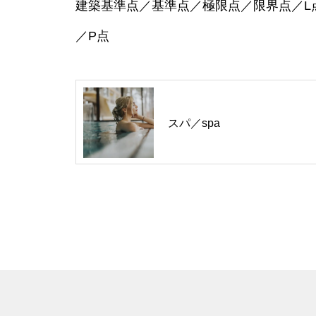
建築基準点／基準点／極限点／限界点／L
／P点
スパ／spa