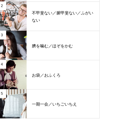
2
不甲斐ない／腑甲斐ない／ふがい
ない
3
臍を噛む／ほぞをかむ
4
お袋／おふくろ
5
一期一会／いちごいちえ