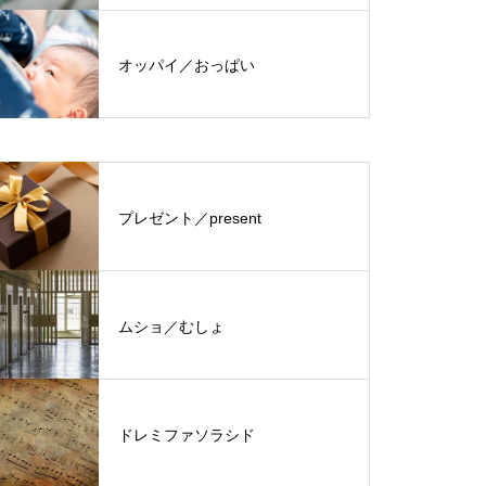
オッパイ／おっぱい
プレゼント／present
ムショ／むしょ
ドレミファソラシド