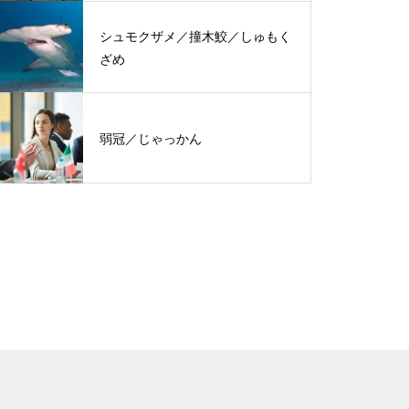
シュモクザメ／撞木鮫／しゅもく
ざめ
弱冠／じゃっかん