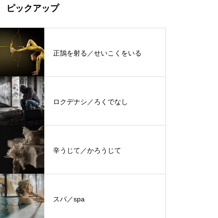
ピックアップ
正鵠を射る／せいこくをいる
ロクデナシ／ろくでなし
辛うじて／かろうじて
スパ／spa