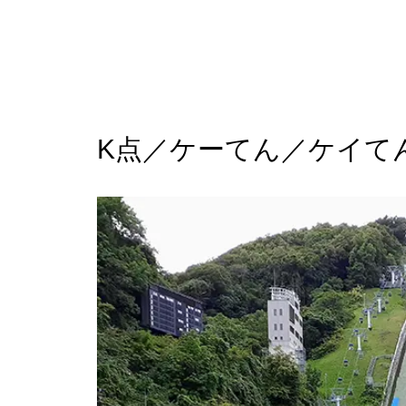
K点／ケーてん／ケイて