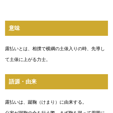
意味
露払いとは、相撲で横綱の土俵入りの時、先導し
て土俵に上がる力士。
語源・由来
露払いは、蹴鞠（けまり）に由来する。