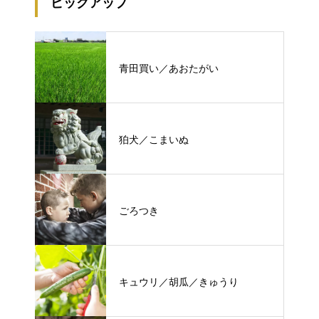
ピックアップ
青田買い／あおたがい
狛犬／こまいぬ
ごろつき
キュウリ／胡瓜／きゅうり