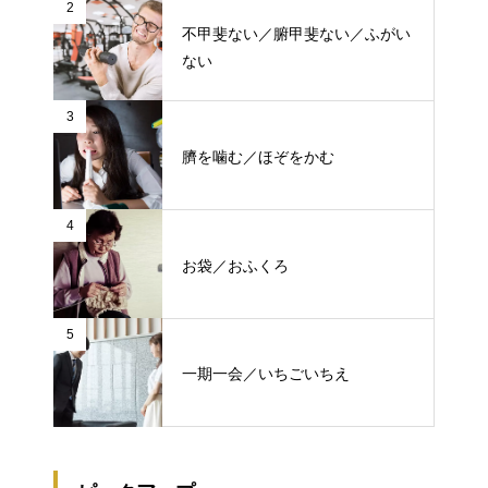
2
不甲斐ない／腑甲斐ない／ふがい
ない
3
臍を噛む／ほぞをかむ
4
お袋／おふくろ
5
一期一会／いちごいちえ