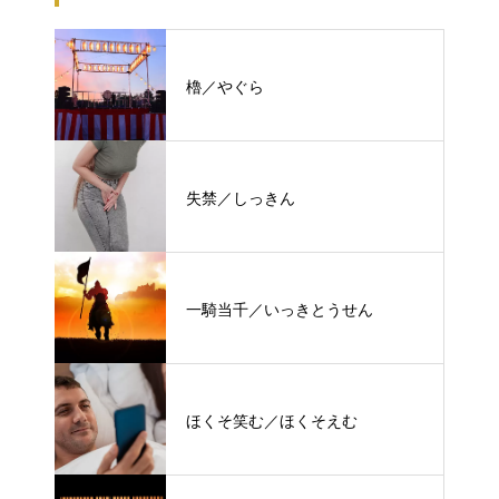
櫓／やぐら
失禁／しっきん
一騎当千／いっきとうせん
ほくそ笑む／ほくそえむ