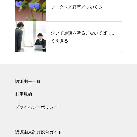
ツユクサ／露草／つゆくさ
泣いて馬謖を斬る／ないてばしょ
くをきる
語源由来一覧
利用規約
プライバシーポリシー
語源由来辞典総合ガイド