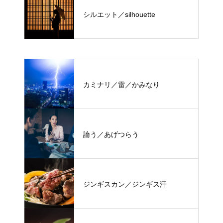
シルエット／silhouette
カミナリ／雷／かみなり
論う／あげつらう
ジンギスカン／ジンギス汗