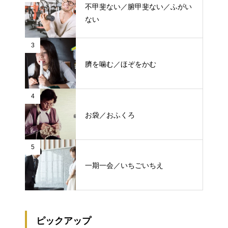
不甲斐ない／腑甲斐ない／ふがい
ない
3
臍を噛む／ほぞをかむ
4
お袋／おふくろ
5
一期一会／いちごいちえ
ピックアップ