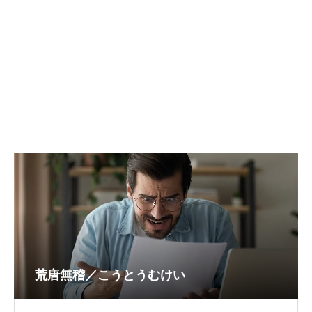
荒唐無稽／こうとうむけい