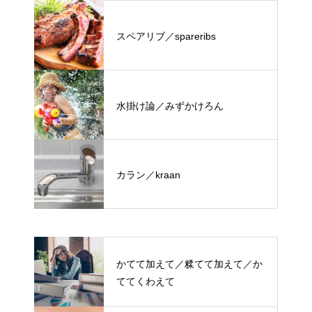
スペアリブ／spareribs
水掛け論／みずかけろん
カラン／kraan
かてて加えて／糅てて加えて／か
ててくわえて