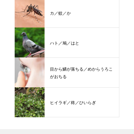
カ／蚊／か
ハト／鳩／はと
目から鱗が落ちる／めからうろこ
がおちる
ヒイラギ／柊／ひいらぎ