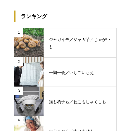
ランキング
1
ジャガイモ／ジャガ芋／じゃがい
も
2
一期一会／いちごいちえ
3
猫も杓子も／ねこもしゃくしも
4
すみません／すいません