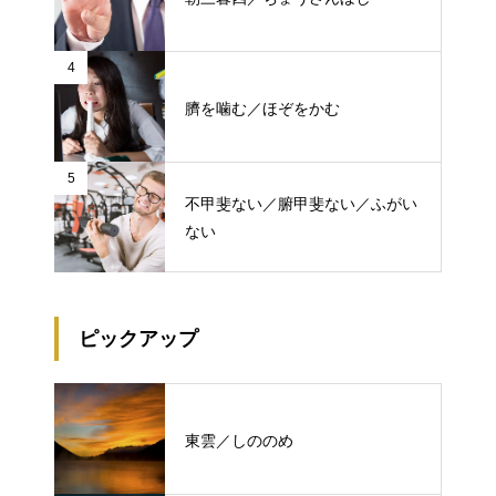
4
臍を噛む／ほぞをかむ
5
不甲斐ない／腑甲斐ない／ふがい
ない
ピックアップ
東雲／しののめ