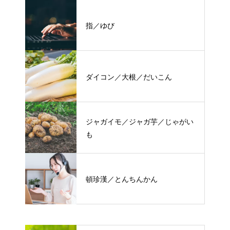
指／ゆび
ダイコン／大根／だいこん
ジャガイモ／ジャガ芋／じゃがい
も
頓珍漢／とんちんかん