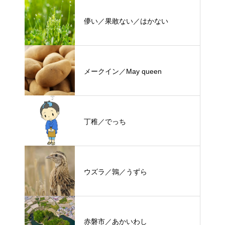
儚い／果敢ない／はかない
メークイン／May queen
丁稚／でっち
ウズラ／鶉／うずら
赤磐市／あかいわし