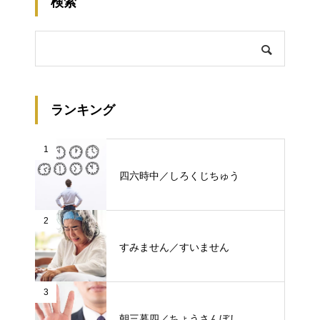
検索
ランキング
1
四六時中／しろくじちゅう
2
すみません／すいません
3
朝三暮四／ちょうさんぼし