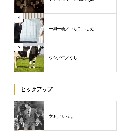
4
一期一会／いちごいちえ
5
ウシ／牛／うし
ピックアップ
立派／りっぱ