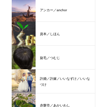
アンカー／anchor
資本／しほん
旋毛／つむじ
許婚／許嫁／いいなずけ／いいな
づけ
赤磐市／あかいわし