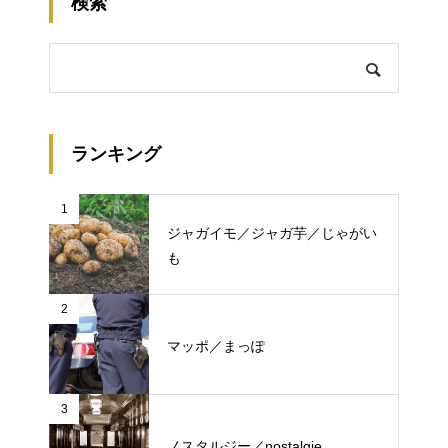
検索
ランキング
1
ジャガイモ／ジャガ芋／じゃがい
も
2
マッポ／まっぽ
3
ノスタルジー／nostalgie