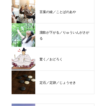
言葉の綾／ことばのあや
溜飲が下がる／りゅういんがさが
る
驚く／おどろく
定石／定跡／じょうせき