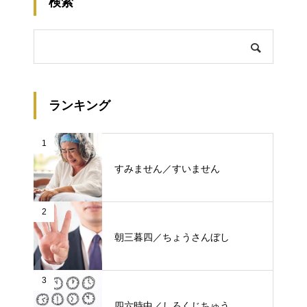
検索
ランキング
1
すみません／すいません
2
朝三暮四／ちょうさんぼし
3
四六時中／しろくじちゅう