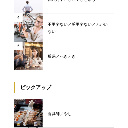
4
不甲斐ない／腑甲斐ない／ふがい
ない
5
辟易／へきえき
ピックアップ
香具師／やし