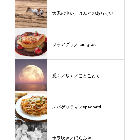
犬兎の争い／けんとのあらそい
フォアグラ／foie gras
悉く／尽く／ことごとく
スパゲッティ／spaghetti
ホラ吹き／ほらふき