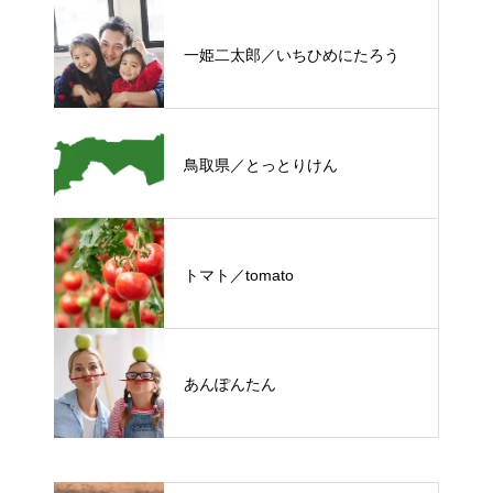
一姫二太郎／いちひめにたろう
鳥取県／とっとりけん
トマト／tomato
あんぽんたん