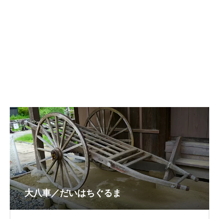
大八車／だいはちぐるま