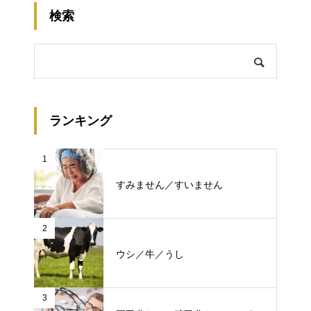
検索
ランキング
1
すみません／すいません
2
ウシ／牛／うし
3