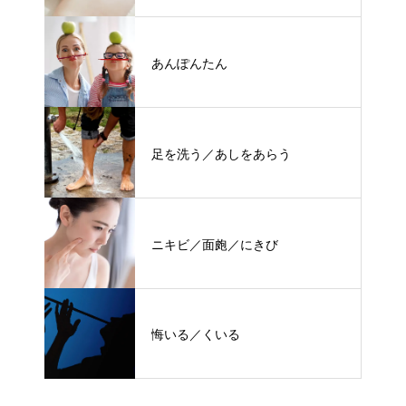
あんぽんたん
足を洗う／あしをあらう
ニキビ／面皰／にきび
悔いる／くいる