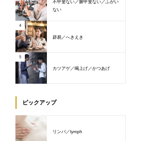
不甲斐ない／腑甲斐ない／ふがい
ない
4
辟易／へきえき
5
カツアゲ／喝上げ／かつあげ
ピックアップ
リンパ／lymph