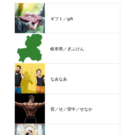
ギフト／gift
岐阜県／ぎふけん
なあなあ
背／せ／背中／せなか