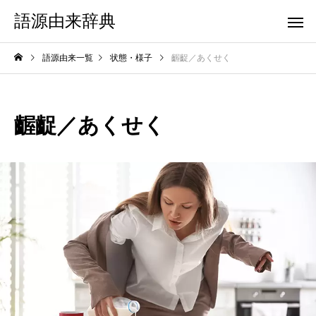
語源由来辞典
語源由来一覧
状態・様子
齷齪／あくせく
齷齪／あくせく