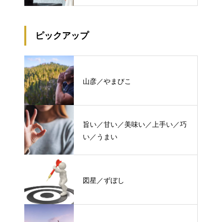
ピックアップ
山彦／やまびこ
旨い／甘い／美味い／上手い／巧
い／うまい
図星／ずぼし