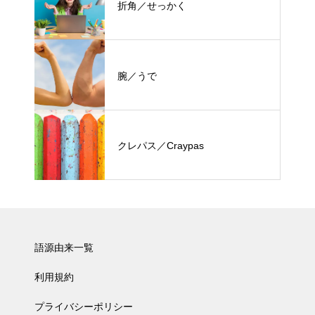
折角／せっかく
腕／うで
クレパス／Craypas
語源由来一覧
利用規約
プライバシーポリシー