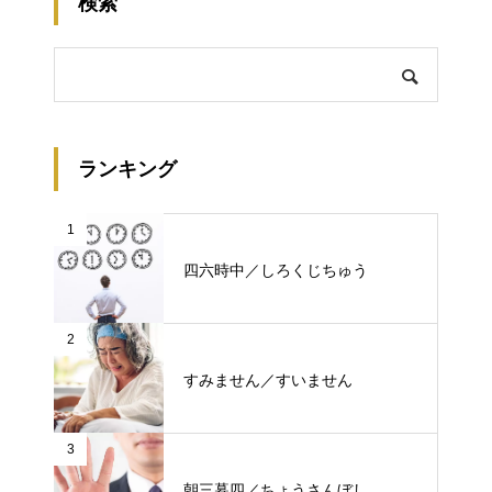
検索
ランキング
1
四六時中／しろくじちゅう
2
すみません／すいません
3
朝三暮四／ちょうさんぼし