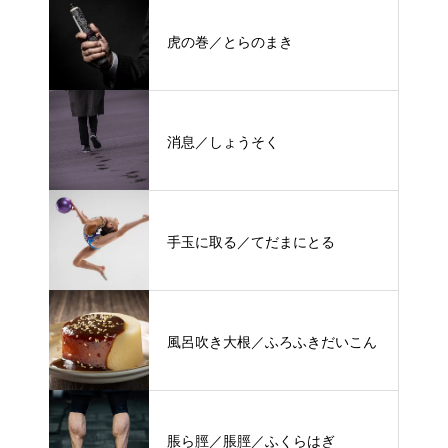
虎の巻／とらのまき
消息／しょうそく
手玉に取る／てだまにとる
風呂吹き大根／ふろふきだいこん
脹ら脛／脹脛／ふくらはぎ