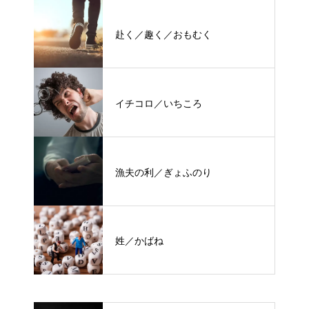
赴く／趣く／おもむく
イチコロ／いちころ
漁夫の利／ぎょふのり
姓／かばね