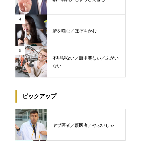
4
臍を噛む／ほぞをかむ
5
不甲斐ない／腑甲斐ない／ふがい
ない
ピックアップ
ヤブ医者／藪医者／やぶいしゃ