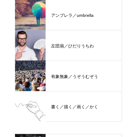
アンブレラ／umbrella
左団扇／ひだりうちわ
有象無象／うぞうむぞう
書く／描く／画く／かく