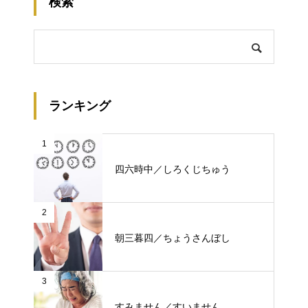
検索
ランキング
1
四六時中／しろくじちゅう
2
朝三暮四／ちょうさんぼし
3
すみません／すいません