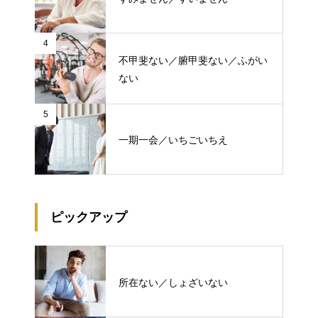
4
不甲斐ない／腑甲斐ない／ふがい
ない
5
一期一会／いちごいちえ
ピックアップ
所在ない／しょざいない