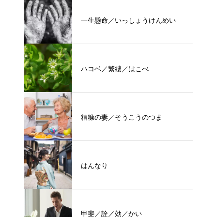
一生懸命／いっしょうけんめい
ハコベ／繁縷／はこべ
糟糠の妻／そうこうのつま
はんなり
甲斐／詮／効／かい